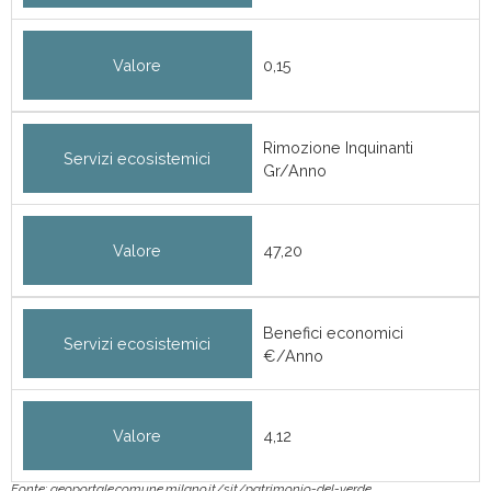
Valore
0,15
Rimozione Inquinanti
Servizi ecosistemici
Gr/Anno
Valore
47,20
Benefici economici
Servizi ecosistemici
€/Anno
Valore
4,12
Fonte: geoportale.comune.milano.it/sit/patrimonio-del-verde