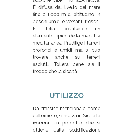
sud-orientale, fino all’Anatolia.
È diffusa dal livello del mare
fino a 1.000 m di altitudine, in
boschi umidi e versanti freschi.
In Italia costituisce un
elemento tipico della macchia
mediterranea. Predilige i terreni
profondi e umidi, ma si può
trovare anche su terreni
asciutti. Tollera bene sia il
freddo che la siccità.
UTILIZZO
Dal frassino meridionale, come
dall’orniello, si ricava in Sicilia la
manna
, un prodotto che si
ottiene dalla solidificazione