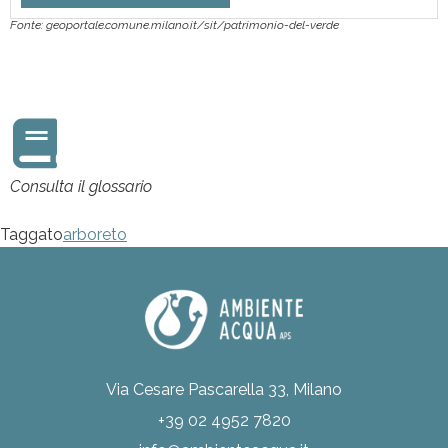
Fonte: geoportale.comune.milano.it/sit/patrimonio-del-verde
Consulta il glossario
Taggato
arboreto
Via Cesare Pascarella 33, Milano
+39 02 4952 7820