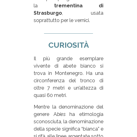
la
trementina di
Strasburgo
, usata
soprattutto per le vernici.
CURIOSITÀ
Il più grande esemplare
vivente di abete bianco si
trova in Montenegro. Ha una
circonferenza del tronco di
oltre 7 metri e un’altezza di
quasi 60 metri.
Mentre la denominazione del
genere A
bies
ha etimologia
sconosciuta, la denominazione
della specie significa “bianca” e
si rifà alle linee argentate sotto