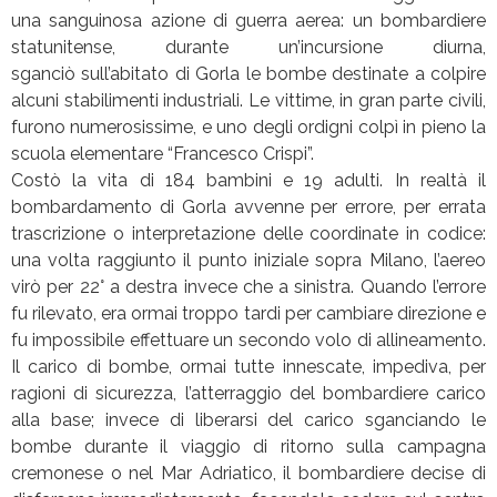
una sanguinosa azione di guerra aerea: un bombardiere
statunitense, durante un’incursione diurna,
sganciò sull’abitato di Gorla le bombe destinate a colpire
alcuni stabilimenti industriali. Le vittime, in gran parte civili,
furono numerosissime, e uno degli ordigni colpì in pieno la
scuola elementare “Francesco Crispi”.
Costò la vita di 184 bambini e 19 adulti. In realtà il
bombardamento di Gorla avvenne per errore, per errata
trascrizione o interpretazione delle coordinate in codice:
una volta raggiunto il punto iniziale sopra Milano, l’aereo
virò per 22° a destra invece che a sinistra. Quando l’errore
fu rilevato, era ormai troppo tardi per cambiare direzione e
fu impossibile effettuare un secondo volo di allineamento.
Il carico di bombe, ormai tutte innescate, impediva, per
ragioni di sicurezza, l’atterraggio del bombardiere carico
alla base; invece di liberarsi del carico sganciando le
bombe durante il viaggio di ritorno sulla campagna
cremonese o nel Mar Adriatico, il bombardiere decise di