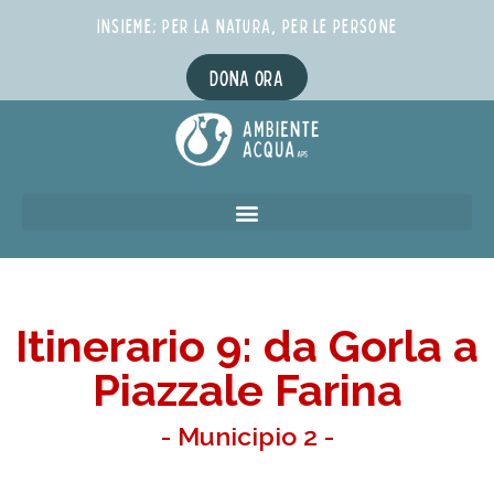
INSIEME; PER LA NATURA, PER LE PERSONE
DONA ORA
Itinerario 9: da Gorla a
Piazzale Farina
- Municipio 2 -