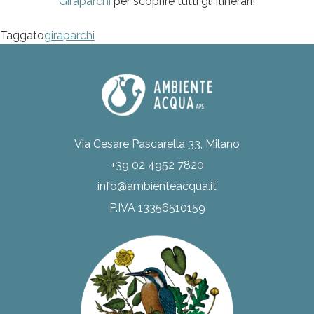
Giraparchi
per scoprire tutti gli itinerari!
Taggato
giraparchi
Via Cesare Pascarella 33, Milano
+39 02 4952 7820
info@ambienteacqua.it
P.IVA 13356510159