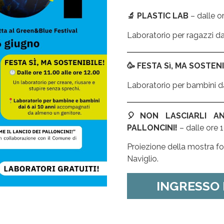
🔬 PLASTIC LAB
– dalle or
Laboratorio per ragazzi dagl
🥳 FESTA Sì, MA SOSTENI
Laboratorio per bambini dai
🎈NON LASCIARLI AN
PALLONCINI!
– dalle ore 1
Proiezione della mostra fo
Naviglio.
INGRESSO 